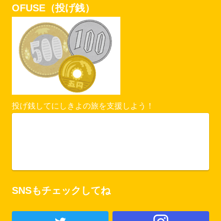
OFUSE（投げ銭）
投げ銭してにしきよの旅を支援しよう！
Vercel Security Checkpoint
ofuse.me
SNSもチェックしてね