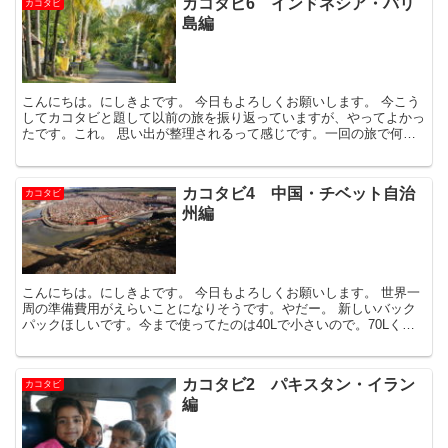
カコタビ6 インドネシア・バリ
カコタビ
島編
こんにちは。にしきよです。 今日もよろしくお願いします。 今こう
してカコタビと題して以前の旅を振り返っていますが、やってよかっ
たです。これ。 思い出が整理されるって感じです。一回の旅で何百
枚と写真撮るのですが、一枚一枚何を思ってシ
カコタビ4 中国・チベット自治
カコタビ
州編
こんにちは。にしきよです。 今日もよろしくお願いします。 世界一
周の準備費用がえらいことになりそうです。やだー。 新しいバック
パックほしいです。今まで使ってたのは40Lで小さいので。70Lくら
いのがいいんですかね。 iPhone6
カコタビ2 パキスタン・イラン
カコタビ
編