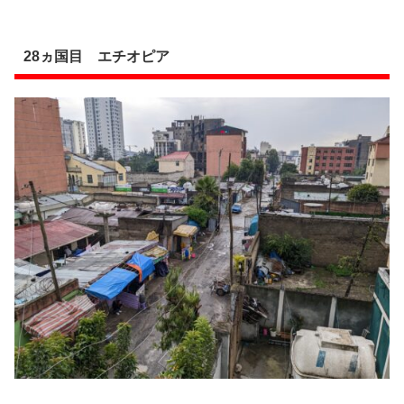
28ヵ国目 エチオピア