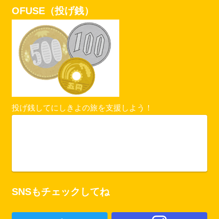
OFUSE（投げ銭）
投げ銭してにしきよの旅を支援しよう！
Vercel Security Checkpoint
ofuse.me
SNSもチェックしてね