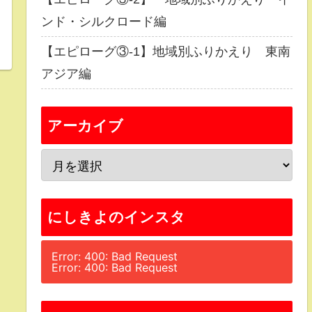
ンド・シルクロード編
【エピローグ③-1】地域別ふりかえり 東南
アジア編
アーカイブ
にしきよのインスタ
Error: 400: Bad Request
Error: 400: Bad Request