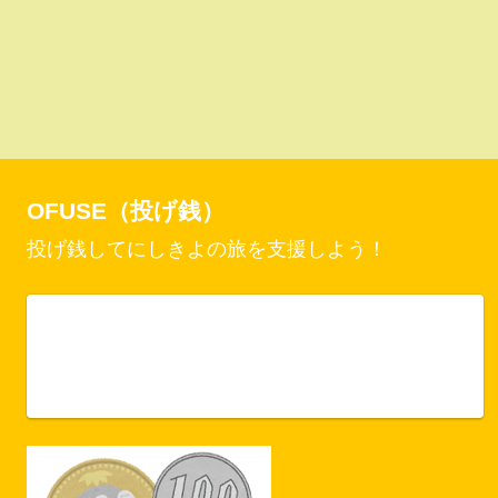
OFUSE（投げ銭）
投げ銭してにしきよの旅を支援しよう！
Vercel Security Checkpoint
ofuse.me