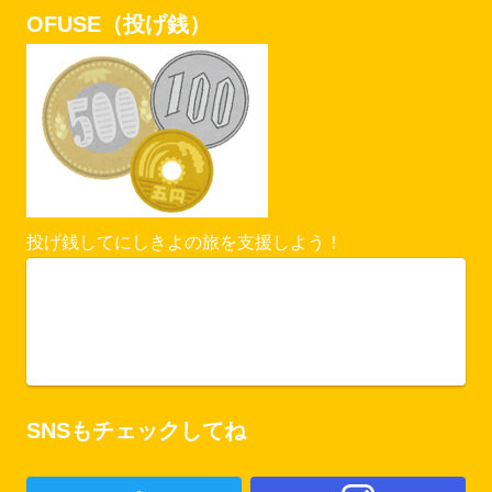
OFUSE（投げ銭）
投げ銭してにしきよの旅を支援しよう！
Vercel Security Checkpoint
ofuse.me
SNSもチェックしてね