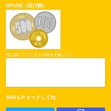
OFUSE（投げ銭）
投げ銭してにしきよの旅を支援しよう！
Vercel Security Checkpoint
ofuse.me
SNSもチェックしてね