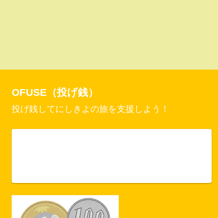
OFUSE（投げ銭）
投げ銭してにしきよの旅を支援しよう！
Vercel Security Checkpoint
ofuse.me