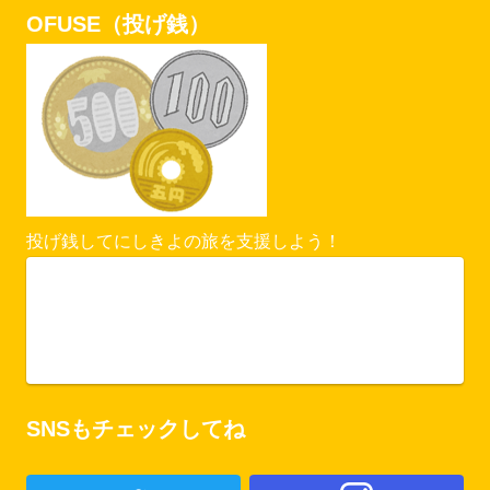
OFUSE（投げ銭）
投げ銭してにしきよの旅を支援しよう！
Vercel Security Checkpoint
ofuse.me
SNSもチェックしてね