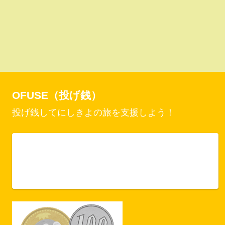
OFUSE（投げ銭）
投げ銭してにしきよの旅を支援しよう！
Vercel Security Checkpoint
ofuse.me