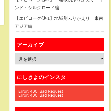
ンド・シルクロード編
【エピローグ③-1】地域別ふりかえり 東南
アジア編
アーカイブ
にしきよのインスタ
Error: 400: Bad Request
Error: 400: Bad Request