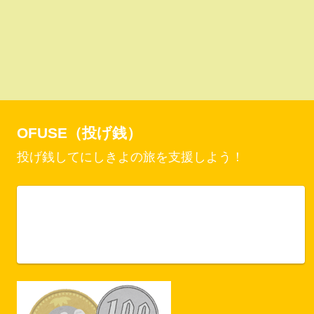
OFUSE（投げ銭）
投げ銭してにしきよの旅を支援しよう！
Vercel Security Checkpoint
ofuse.me