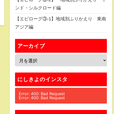
ンド・シルクロード編
【エピローグ③-1】地域別ふりかえり 東南
アジア編
アーカイブ
にしきよのインスタ
Error: 400: Bad Request
Error: 400: Bad Request