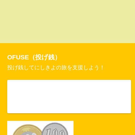
OFUSE（投げ銭）
投げ銭してにしきよの旅を支援しよう！
Vercel Security Checkpoint
ofuse.me