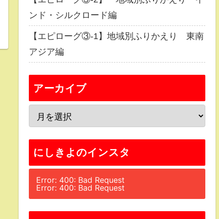
ンド・シルクロード編
【エピローグ③-1】地域別ふりかえり 東南
アジア編
アーカイブ
にしきよのインスタ
Error: 400: Bad Request
Error: 400: Bad Request