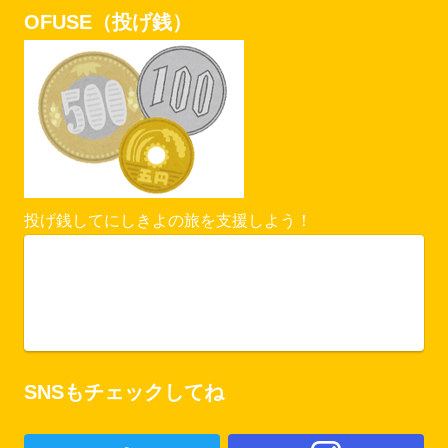
OFUSE（投げ銭）
投げ銭してにしきよの旅を支援しよう！
Vercel Security Checkpoint
ofuse.me
SNSもチェックしてね