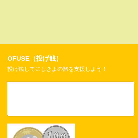
OFUSE（投げ銭）
投げ銭してにしきよの旅を支援しよう！
Vercel Security Checkpoint
ofuse.me