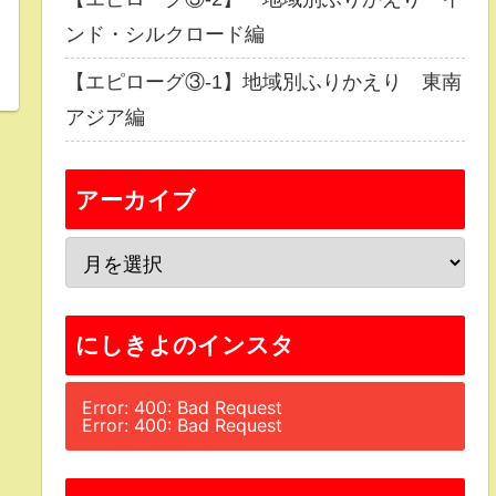
ンド・シルクロード編
【エピローグ③-1】地域別ふりかえり 東南
アジア編
アーカイブ
にしきよのインスタ
Error: 400: Bad Request
Error: 400: Bad Request