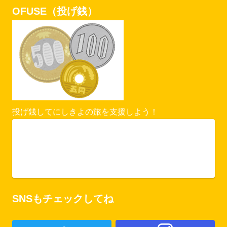
OFUSE（投げ銭）
投げ銭してにしきよの旅を支援しよう！
Vercel Security Checkpoint
ofuse.me
SNSもチェックしてね