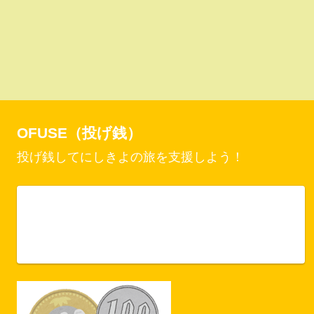
OFUSE（投げ銭）
投げ銭してにしきよの旅を支援しよう！
Vercel Security Checkpoint
ofuse.me