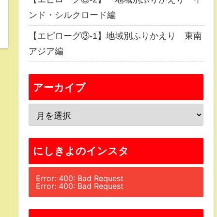
ンド・シルクロード編
【エピローグ③-1】地域別ふりかえり 東南
アジア編
アーカイブ
にしきよのインスタ
Error: 400: Bad Request
Error: 400: Bad Request