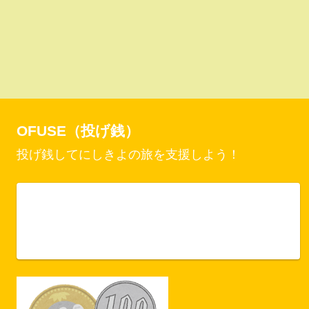
OFUSE（投げ銭）
投げ銭してにしきよの旅を支援しよう！
Vercel Security Checkpoint
ofuse.me