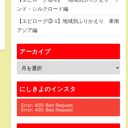
ンド・シルクロード編
【エピローグ③-1】地域別ふりかえり 東南
アジア編
アーカイブ
にしきよのインスタ
Error: 400: Bad Request
Error: 400: Bad Request