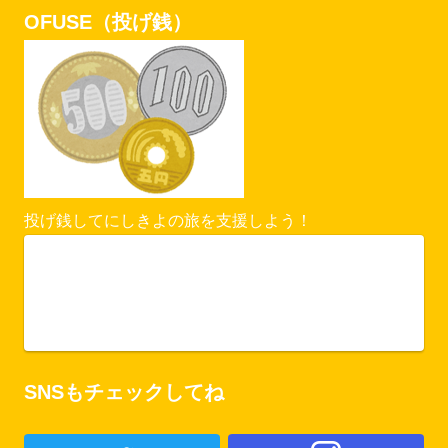
OFUSE（投げ銭）
投げ銭してにしきよの旅を支援しよう！
Vercel Security Checkpoint
ofuse.me
SNSもチェックしてね