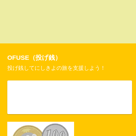
OFUSE（投げ銭）
投げ銭してにしきよの旅を支援しよう！
Vercel Security Checkpoint
ofuse.me