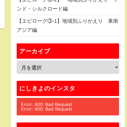
ンド・シルクロード編
【エピローグ③-1】地域別ふりかえり 東南
アジア編
アーカイブ
にしきよのインスタ
Error: 400: Bad Request
Error: 400: Bad Request