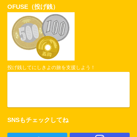
OFUSE（投げ銭）
投げ銭してにしきよの旅を支援しよう！
Vercel Security Checkpoint
ofuse.me
SNSもチェックしてね