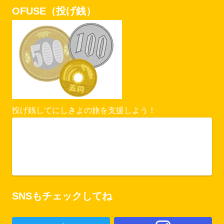
OFUSE（投げ銭）
投げ銭してにしきよの旅を支援しよう！
Vercel Security Checkpoint
ofuse.me
SNSもチェックしてね