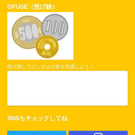
OFUSE（投げ銭）
投げ銭してにしきよの旅を支援しよう！
Vercel Security Checkpoint
ofuse.me
SNSもチェックしてね