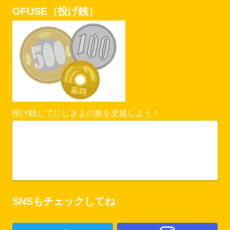
OFUSE（投げ銭）
投げ銭してにしきよの旅を支援しよう！
Vercel Security Checkpoint
ofuse.me
SNSもチェックしてね