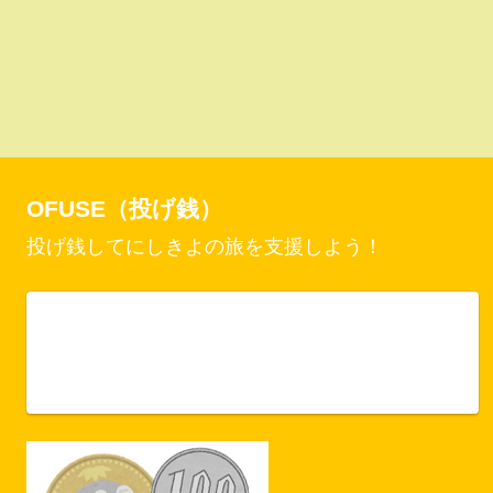
OFUSE（投げ銭）
投げ銭してにしきよの旅を支援しよう！
Vercel Security Checkpoint
ofuse.me