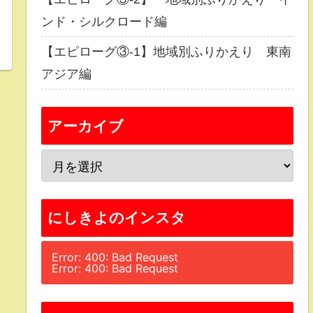
ンド・シルクロード編
【エピローグ③-1】地域別ふりかえり 東南
アジア編
アーカイブ
にしきよのインスタ
Error: 400: Bad Request
Error: 400: Bad Request