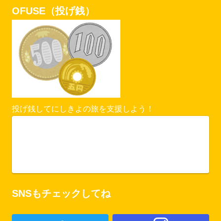
OFUSE（投げ銭）
投げ銭してにしきよの旅を支援しよう！
Vercel Security Checkpoint
ofuse.me
SNSもチェックしてね