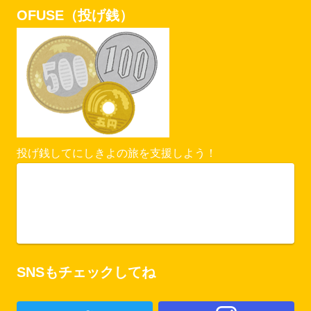
OFUSE（投げ銭）
投げ銭してにしきよの旅を支援しよう！
Vercel Security Checkpoint
ofuse.me
SNSもチェックしてね