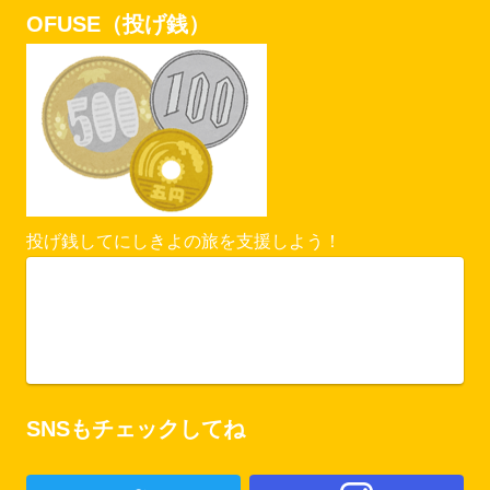
OFUSE（投げ銭）
投げ銭してにしきよの旅を支援しよう！
Vercel Security Checkpoint
ofuse.me
SNSもチェックしてね