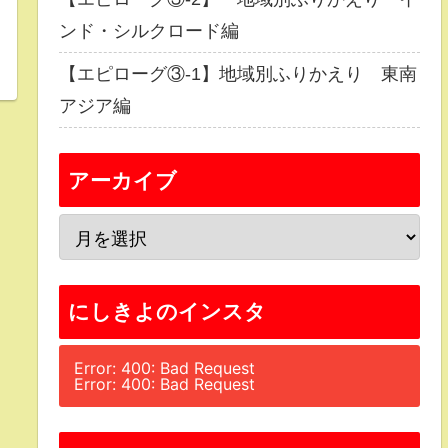
ンド・シルクロード編
【エピローグ③-1】地域別ふりかえり 東南
アジア編
アーカイブ
にしきよのインスタ
Error: 400: Bad Request
Error: 400: Bad Request