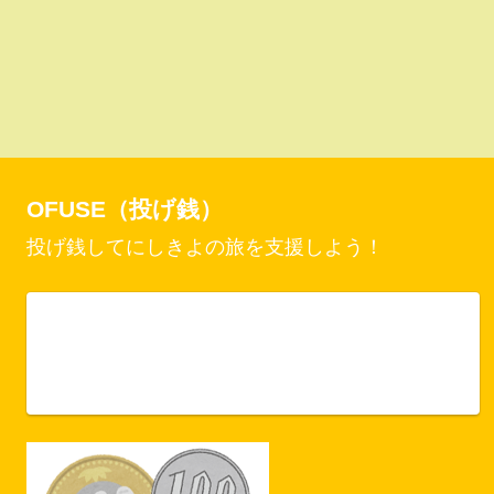
OFUSE（投げ銭）
投げ銭してにしきよの旅を支援しよう！
Vercel Security Checkpoint
ofuse.me