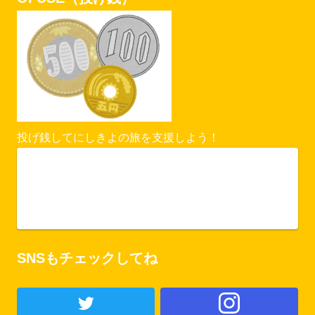
投げ銭してにしきよの旅を支援しよう！
Vercel Security Checkpoint
ofuse.me
SNSもチェックしてね