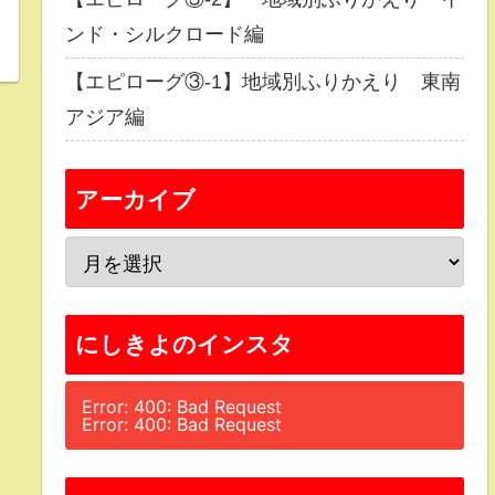
ンド・シルクロード編
【エピローグ③-1】地域別ふりかえり 東南
アジア編
アーカイブ
にしきよのインスタ
Error: 400: Bad Request
Error: 400: Bad Request