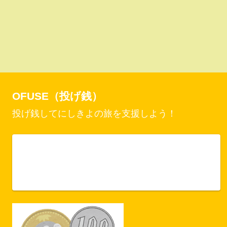
OFUSE（投げ銭）
投げ銭してにしきよの旅を支援しよう！
Vercel Security Checkpoint
ofuse.me