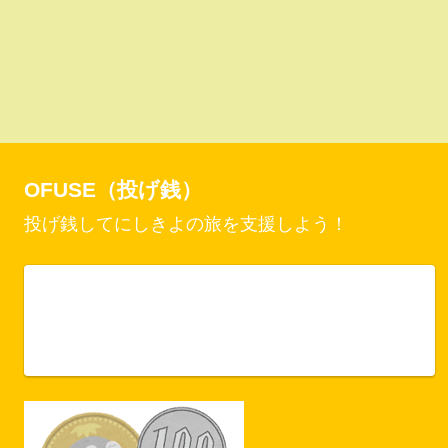
OFUSE（投げ銭）
投げ銭してにしきよの旅を支援しよう！
Vercel Security Checkpoint
ofuse.me