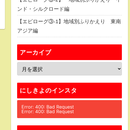
ンド・シルクロード編
【エピローグ③-1】地域別ふりかえり 東南
アジア編
アーカイブ
にしきよのインスタ
Error: 400: Bad Request
Error: 400: Bad Request