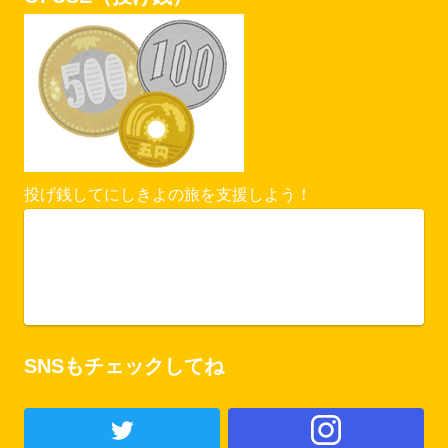
投げ銭してにしきよの旅を支援しよう！
Vercel Security Checkpoint
ofuse.me
SNSもチェックしてね