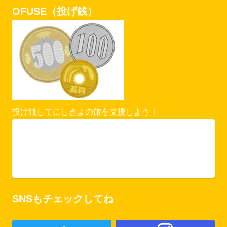
OFUSE（投げ銭）
投げ銭してにしきよの旅を支援しよう！
Vercel Security Checkpoint
ofuse.me
SNSもチェックしてね