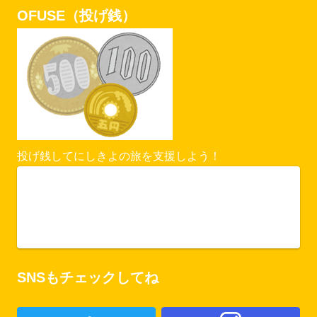
OFUSE（投げ銭）
投げ銭してにしきよの旅を支援しよう！
Vercel Security Checkpoint
ofuse.me
SNSもチェックしてね