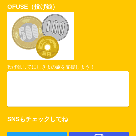
OFUSE（投げ銭）
投げ銭してにしきよの旅を支援しよう！
Vercel Security Checkpoint
ofuse.me
SNSもチェックしてね