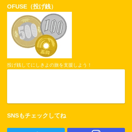
OFUSE（投げ銭）
投げ銭してにしきよの旅を支援しよう！
Vercel Security Checkpoint
ofuse.me
SNSもチェックしてね