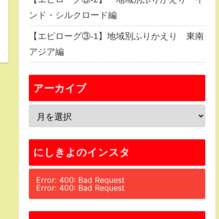
ンド・シルクロード編
【エピローグ③-1】地域別ふりかえり 東南
アジア編
アーカイブ
にしきよのインスタ
Error: 400: Bad Request
Error: 400: Bad Request