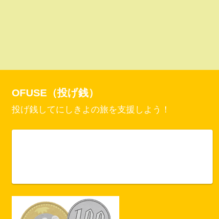
OFUSE（投げ銭）
投げ銭してにしきよの旅を支援しよう！
Vercel Security Checkpoint
ofuse.me