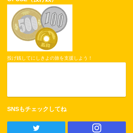
投げ銭してにしきよの旅を支援しよう！
Vercel Security Checkpoint
ofuse.me
SNSもチェックしてね