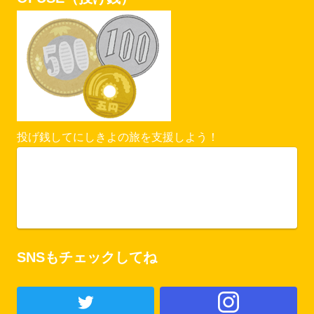
投げ銭してにしきよの旅を支援しよう！
Vercel Security Checkpoint
ofuse.me
SNSもチェックしてね