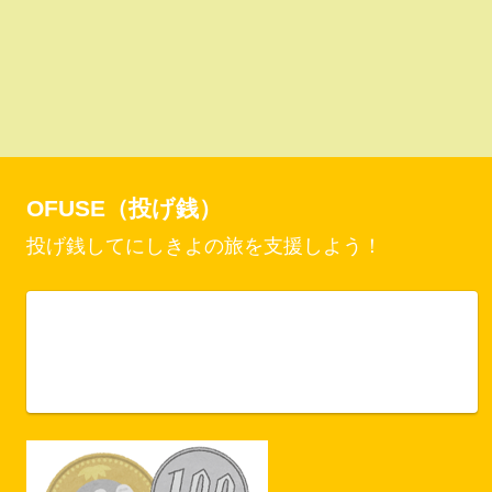
OFUSE（投げ銭）
投げ銭してにしきよの旅を支援しよう！
Vercel Security Checkpoint
ofuse.me