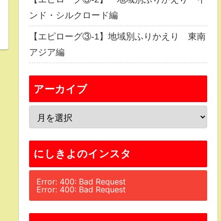
ンド・シルクロード編
【エピローグ③-1】地域別ふりかえり 東南
アジア編
アーカイブ
にしきよのインスタ
Error: 400: Bad Request
Error: 400: Bad Request