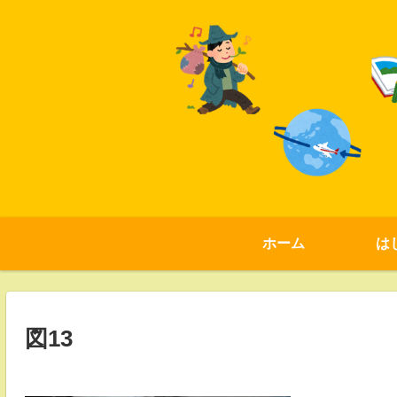
ホーム
は
図13