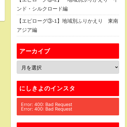
ンド・シルクロード編
【エピローグ③-1】地域別ふりかえり 東南
アジア編
アーカイブ
にしきよのインスタ
Error: 400: Bad Request
Error: 400: Bad Request