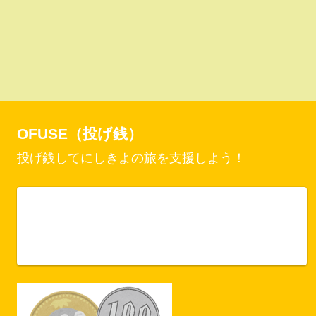
OFUSE（投げ銭）
投げ銭してにしきよの旅を支援しよう！
Vercel Security Checkpoint
ofuse.me