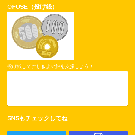
OFUSE（投げ銭）
投げ銭してにしきよの旅を支援しよう！
Vercel Security Checkpoint
ofuse.me
SNSもチェックしてね