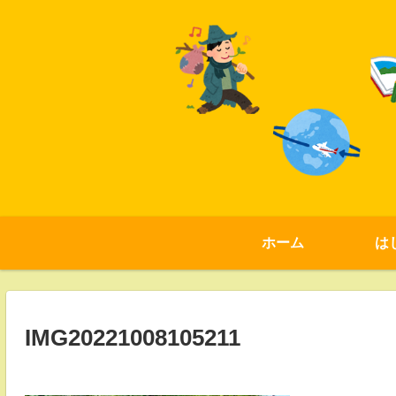
ホーム
は
IMG20221008105211