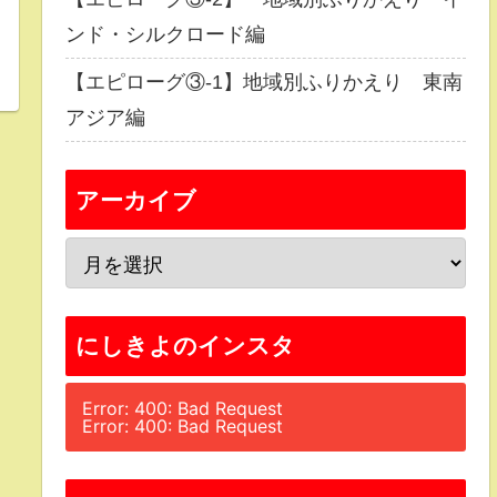
ンド・シルクロード編
【エピローグ③-1】地域別ふりかえり 東南
アジア編
アーカイブ
にしきよのインスタ
Error: 400: Bad Request
Error: 400: Bad Request