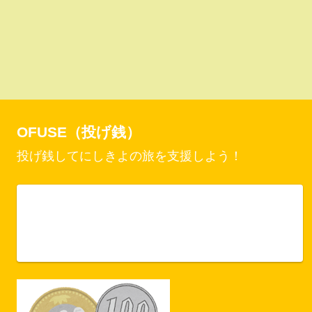
OFUSE（投げ銭）
投げ銭してにしきよの旅を支援しよう！
Vercel Security Checkpoint
ofuse.me