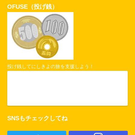
OFUSE（投げ銭）
投げ銭してにしきよの旅を支援しよう！
Vercel Security Checkpoint
ofuse.me
SNSもチェックしてね