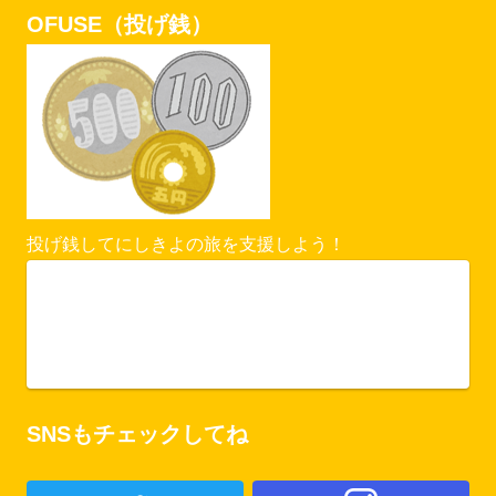
OFUSE（投げ銭）
投げ銭してにしきよの旅を支援しよう！
Vercel Security Checkpoint
ofuse.me
SNSもチェックしてね