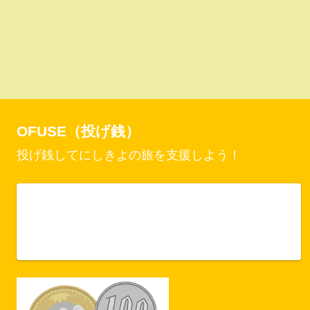
OFUSE（投げ銭）
投げ銭してにしきよの旅を支援しよう！
Vercel Security Checkpoint
ofuse.me