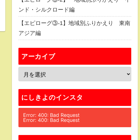
ンド・シルクロード編
【エピローグ③-1】地域別ふりかえり 東南
アジア編
アーカイブ
にしきよのインスタ
Error: 400: Bad Request
Error: 400: Bad Request