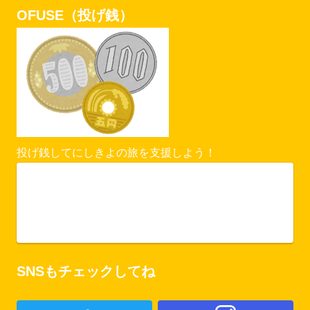
OFUSE（投げ銭）
投げ銭してにしきよの旅を支援しよう！
Vercel Security Checkpoint
ofuse.me
SNSもチェックしてね