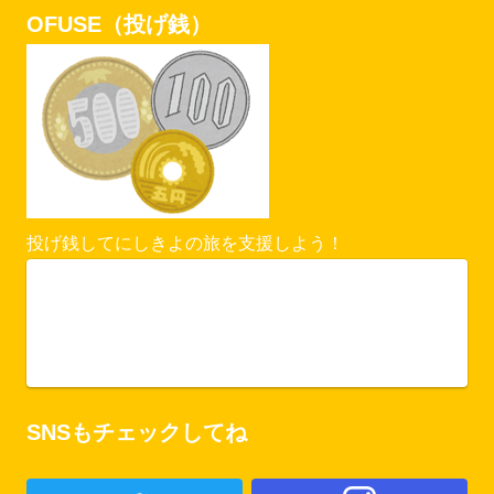
OFUSE（投げ銭）
投げ銭してにしきよの旅を支援しよう！
Vercel Security Checkpoint
ofuse.me
SNSもチェックしてね