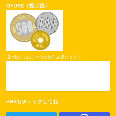
OFUSE（投げ銭）
投げ銭してにしきよの旅を支援しよう！
Vercel Security Checkpoint
ofuse.me
SNSもチェックしてね