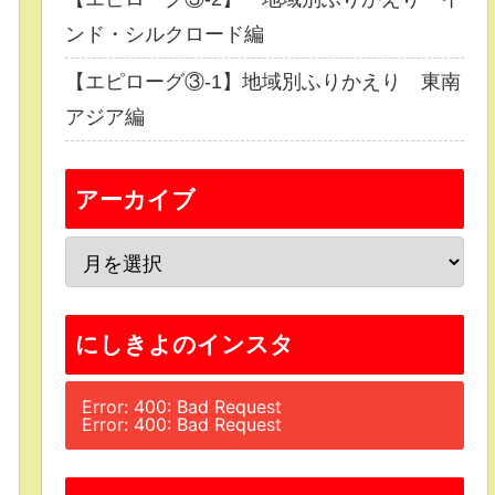
ンド・シルクロード編
【エピローグ③-1】地域別ふりかえり 東南
アジア編
アーカイブ
にしきよのインスタ
Error: 400: Bad Request
Error: 400: Bad Request