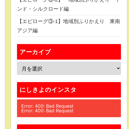
ンド・シルクロード編
【エピローグ③-1】地域別ふりかえり 東南
アジア編
アーカイブ
にしきよのインスタ
Error: 400: Bad Request
Error: 400: Bad Request